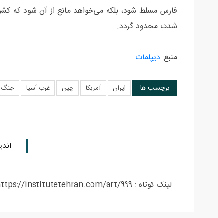
فارس مسلط شود، بلکه می‌خواهد مانع از آن شود که کشور
شدت محدود گردد.
منبع:
دیپلمات
برچسب ها
ایران
آمریکا
چین
غرب آسیا
جنگ 
اندی
لینک کوتاه : https://institutetehran.com/art/999