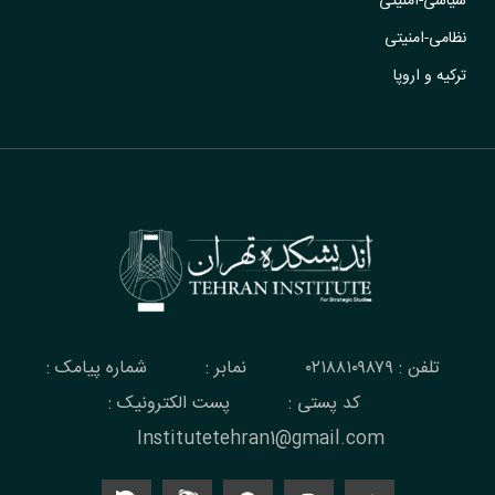
سیاسی-امنیتی
نظامی-امنیتی
ترکیه و اروپا
تلفن : ۰۲۱۸۸۱۰۹۸۷۹
نمابر :
شماره پیامک :
کد پستی :
پست الکترونیک :
Institutetehran1@gmail.com