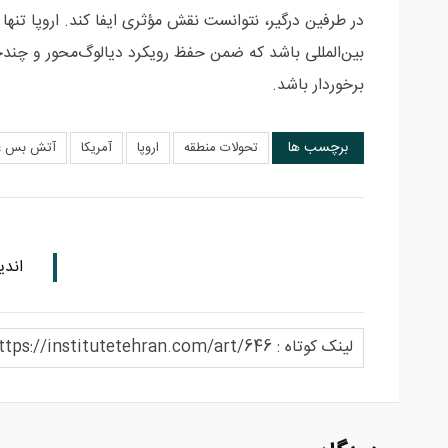
در طرفین درگیر، نتوانست نقش مؤثری ایفا کند. اروپا تنها
بین‌المللی باشد که ضمن حفظ رویکرد دیالوگ‌محور و چندجانب
برخوردار باشد.
برچسب ها
تحولات منطقه
اروپا
آمریکا
آتش بس غ
اندی
لینک کوتاه : https://institutetehran.com/art/646