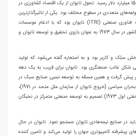
صادرات نیمه‌هادی‌های تایوان در سال 2023 به بیش از 150 میلیارد دلار رسید. تحول تایوان از یک اقتصاد کشاورزی در
 از مولفه‌های متعددی در سطوح مختلف بود. یکی از تاثیرگذارترین
مولفه‌های نهادی در این تحول کلیدی موسسه تحقیقات فناوری صنعتی (ITRI) تایوان بود که با ادغام موسسات
تحقیقاتی موجود و بهره‌گیری از تایوانی‌های ساکن خارج کشور در سال 1973 به عنوان بازوی تحقیق و توسعه تایوان و
بتنی بر بخش سبُک و کاربر بود و به استعاره گفته می‌شود که تولید
نی شکل غالب صنعتگری بود. تایوان برای قریب به یک دهه
 در پیش گرفت و همین مسئله به توسعه نسبی صنایع سبک در
این قلمرو کمک کرد. با این‌حال، به نظر می‌رسد در سایه بحران سیاسی (خروج تایوان از سازمان ملل متحد در 1971)،
رشد فزاینده کشورهای همسایه و شوک اقتصادی (بحران نفتی اول 1973) تصمیم به توسعه صنعتی متمرکز در نخبگان
ید در صنایع نیمه‌هادی تایوان جستجو نمود. تایوان در حال
 نیمه‌رساناها و 90 درصد تراشه‌های پیشرفته کامپیوتری جهان را تولید می‌کند و تامین کننده