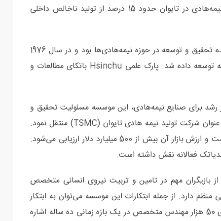
اصلی شرکت‌هایی همچون اپل و ان‌ویدیا است. صنایع نیمه‌هادی در تایوان حدود 15 درصد از تولید ناخالص داخلی
موسسه تحقیقات فناوری صنعتی در واقع مبدع و آغازکننده تحقیق و توسعه در حوزه نیمه‌هادی‌ها بود و در سال 1976
اولین مدار مجتمع مقیاس بزرگ تایوان توسط این موسسه توسعه داده شد. پارک علمی Hsinchu باتکای مطالعات و
تر رشد برای صنایع نیمه‌هادی، این موسسه مسئولیت تحقیق و
توسعه را در سال 1987 به تولیدکننده اصلی محصولات با عنوان شرکت تولید نیمه هادی تایوان (TSMC) منتقل نمود.
این شرکت اکنون بزرگترین تولیدکننده تراشه‌های جهان است و ارزش بازار آن بیش از 500 میلیارد دلار ارزیابی می‌شود.
ز بازیگران مهم در تامین و تربیت نیروی انسانی متخصص
منظم دارد. از جمله ابتکارات این موسسه می‌توان به ابتکار
تعلیم استعدادهای نخبه نیمه‌هادی با هدف تامین تقاضای 50 هزار مهندس متخصص در یک بازه زمانی ده ساله اشاره