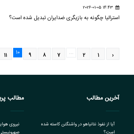
14:43 2026-01-05
استرالیا چگونه به بازیگری ضدایران تبدیل شده است؟
10
...
11
9
8
7
2
1
‹
آخرین مطالب
مطالب پربا
آیا از نفوذ نتانیاهو در واشنگتن کاسته شده
نیروی هوایی
است؟
صهیونیستی: 