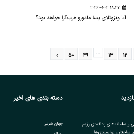
18:27 2026-01-04
آیا ونزوئلای پسا مادورو غرب‌گرا خواهد بود؟
...
›
50
49
13
12
زدید
دسته بندی های اخیر
جهان شرقی
 و سامانه‌های پدافندی رژیم
ساختار و ‏توانمندی‌ها